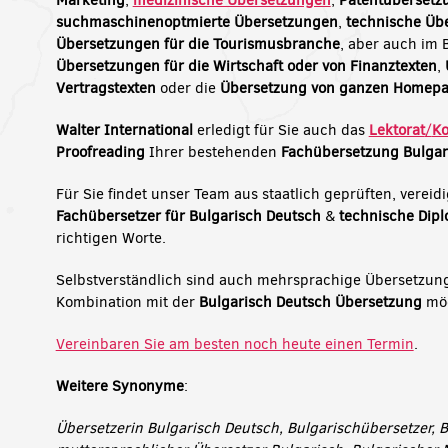
Marketing
,
medizinische Übersetzungen
,
Patentübersetz
suchmaschinenoptmierte Übersetzungen
,
technische Üb
Übersetzungen für die Tourismusbranche
, aber auch im 
Übersetzungen für die Wirtschaft oder von Finanztexten
,
Vertragstexten
oder die
Übersetzung von ganzen Homep
Walter International
erledigt für Sie auch das
Lektorat
/
Ko
Proofreading
Ihrer bestehenden
Fachübersetzung Bulgar
Für Sie findet unser Team aus staatlich geprüften, verei
Fachübersetzer für Bulgarisch Deutsch
&
technische Dip
richtigen Worte.
Selbstverständlich sind auch mehrsprachige Übersetzung
Kombination mit der
Bulgarisch Deutsch Übersetzung
mög
Vereinbaren Sie am besten noch heute einen Termin
.
Weitere Synonyme
:
Übersetzerin Bulgarisch Deutsch, Bulgarischübersetzer, B