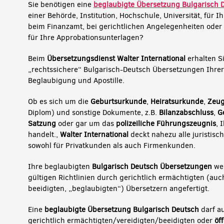
Sie benötigen eine
beglaubigte Übersetzung Bulgarisch 
einer Behörde, Institution, Hochschule, Universität, für 
beim Finanzamt, bei gerichtlichen Angelegenheiten oder
für Ihre Approbationsunterlagen?
Beim
Übersetzungsdienst Walter International
erhalten S
„rechtssichere“ Bulgarisch-Deutsch Übersetzungen Ihre
Beglaubigung und Apostille.
Ob es sich um die
Geburtsurkunde
,
Heiratsurkunde
,
Zeug
Diplom) und sonstige Dokumente, z.B.
Bilanzabschluss
,
G
Satzung
oder gar um das
polizeiliche Führungszeugnis
, 
handelt.,
Walter International
deckt nahezu alle juristisc
sowohl für Privatkunden als auch Firmenkunden.
Ihre beglaubigten
Bulgarisch Deutsch
Übersetzungen
we
gültigen Richtlinien durch gerichtlich ermächtigten (auc
beeidigten, „beglaubigten“) Übersetzern angefertigt.
Eine
beglaubigte Übersetzung Bulgarisch Deutsch
darf au
gerichtlich ermächtigten/vereidigten/beeidigten oder
öf