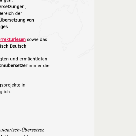
ungen
,
ersetzungen
,
Bereich der
Übersetzung von
ages
.
rrekturlesen
sowie das
isch Deutsch
.
digten und ermächtigten
lomübersetzer
immer die
sprojekte in
lich.
ulgarisch-Übersetzer,