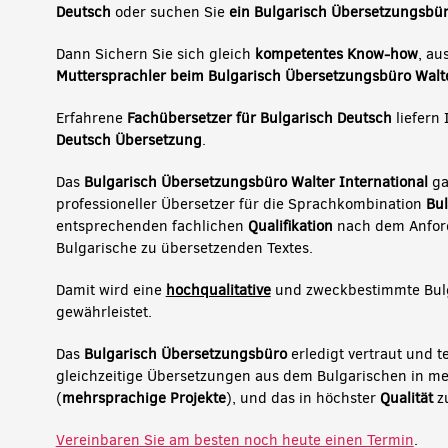
Deutsch
oder suchen Sie
ein Bulgarisch Übersetzungsbü
Dann Sichern Sie sich gleich
kompetentes Know-how
, au
Muttersprachler beim Bulgarisch Übersetzungsbüro Walte
Erfahrene
Fachübersetzer für Bulgarisch
Deutsch
liefern
Deutsch Übersetzung
.
Das
Bulgarisch Übersetzungsbüro Walter International
ga
professioneller Übersetzer für die Sprachkombination
Bul
entsprechenden fachlichen
Qualifikation
nach dem Anford
Bulgarische zu übersetzenden Textes.
Damit wird eine
hochqualitative
und zweckbestimmte Bul
gewährleistet.
Das
Bulgarisch Übersetzungsbüro
erledigt vertraut und 
gleichzeitige Übersetzungen aus dem Bulgarischen in m
(
mehrsprachige Projekte
), und das in höchster
Qualität
z
Vereinbaren Sie am besten noch heute einen Termin
.