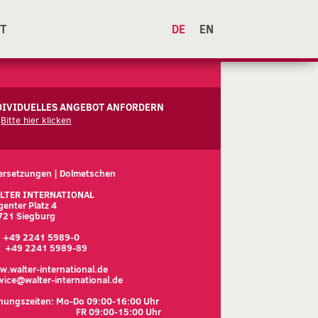
T
DE
EN
DIVIDUELLES ANGEBOT ANFORDERN
Bitte hier klicken
ersetzungen | Dolmetschen
LTER INTERNATIONAL
enter Platz 4
721 Siegburg
l. +49 2241 5989-0
x +49 2241 5989-89
.walter-international.de
vice@walter-international.de
nungszeiten: Mo-Do 09:00-16:00 Uhr 

FR 09:00-15:00 Uhr