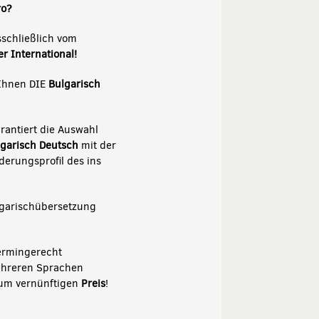
ro?
sschließlich vom
r International!
 Ihnen DIE
Bulgarisch
rantiert die Auswahl
garisch Deutsch
mit der
erungsprofil des ins
garischübersetzung
termingerecht
ehreren Sprachen
um vernünftigen
Preis
!