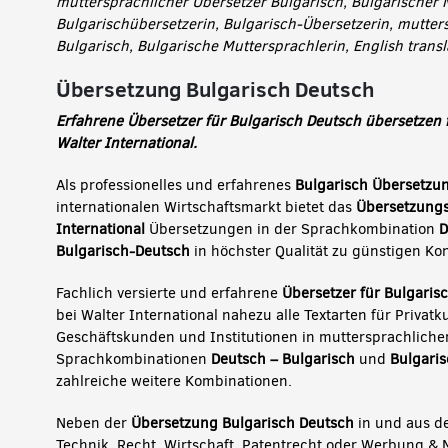
muttersprachlicher Übersetzer Bulgarisch, Bulgarischer 
Bulgarischübersetzerin, Bulgarisch-Übersetzerin, mutter
Bulgarisch, Bulgarische Muttersprachlerin, English transl
Übersetzung Bulgarisch Deutsch
Erfahrene Übersetzer für Bulgarisch Deutsch übersetzen f
Walter International.
Als professionelles und erfahrenes
Bulgarisch Übersetzu
internationalen Wirtschaftsmarkt bietet das
Übersetzungs
International
Übersetzungen in der Sprachkombination
D
Bulgarisch-Deutsch
in höchster Qualität zu günstigen Kon
Fachlich versierte und erfahrene
Übersetzer für Bulgaris
bei Walter International nahezu alle Textarten für Priva
Geschäftskunden und Institutionen in muttersprachlicher
Sprachkombinationen
Deutsch – Bulgarisch
und
Bulgaris
zahlreiche weitere Kombinationen.
Neben der
Übersetzung Bulgarisch Deutsch
in und aus d
Technik, Recht, Wirtschaft, Patentrecht oder Werbung &