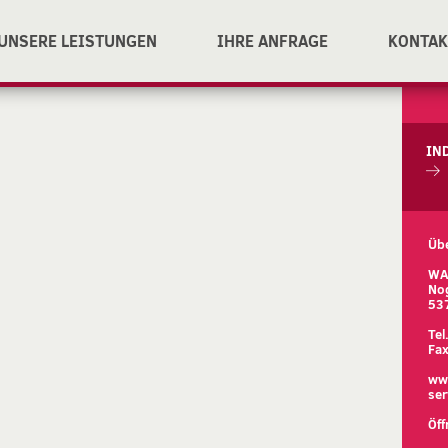
UNSERE LEISTUNGEN
IHRE ANFRAGE
KONTAK
IN
Üb
WA
Nog
53
Te
Fa
www
ser
Öff