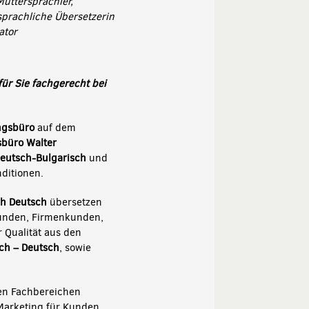
Muttersprachler,
sprachliche Übersetzerin
ator
ür Sie fachgerecht bei
ngsbüro
auf dem
büro Walter
eutsch-Bulgarisch
und
ditionen.
ch Deutsch
übersetzen
tkunden, Firmenkunden,
 Qualität aus den
ch – Deutsch
, sowie
en Fachbereichen
 Marketing für Kunden