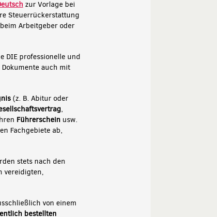
Deutsch
zur Vorlage bei
Ihre Steuerrückerstattung
 beim Arbeitgeber oder
ie DIE professionelle und
r Dokumente auch mit
nis
(z. B. Abitur oder
esellschaftsvertrag
,
Ihren
Führerschein
usw.
hen Fachgebiete ab,
rden stets nach den
h vereidigten,
sschließlich von einem
fentlich bestellten