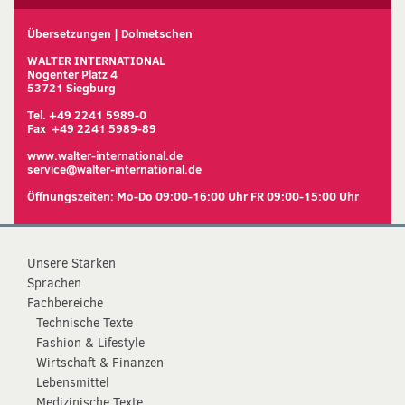
Übersetzungen | Dolmetschen
WALTER INTERNATIONAL
Nogenter Platz 4
53721 Siegburg
Tel. +49 2241 5989-0
Fax +49 2241 5989-89
www.walter-international.de
service@walter-international.de
Öffnungszeiten: Mo-Do 09:00-16:00 Uhr FR 09:00-15:00 Uhr
Unsere Stärken
Sprachen
Fachbereiche
Technische Texte
Fashion & Lifestyle
Wirtschaft & Finanzen
Lebensmittel
Medizinische Texte