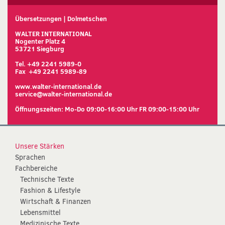
Übersetzungen | Dolmetschen
WALTER INTERNATIONAL
Nogenter Platz 4
53721 Siegburg
Tel. +49 2241 5989-0
Fax +49 2241 5989-89
www.walter-international.de
service@walter-international.de
Öffnungszeiten: Mo-Do 09:00-16:00 Uhr FR 09:00-15:00 Uhr
Unsere Stärken
Sprachen
Fachbereiche
Technische Texte
Fashion & Lifestyle
Wirtschaft & Finanzen
Lebensmittel
Medizinische Texte